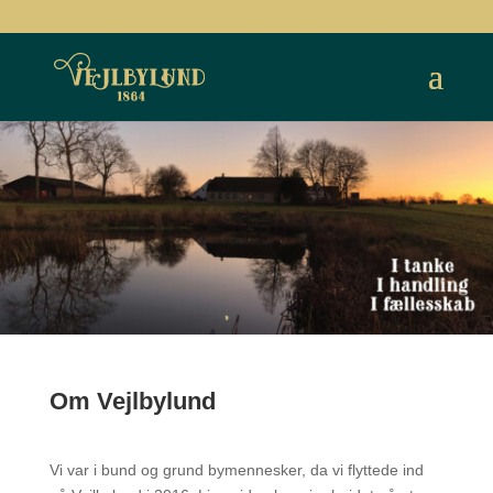
+45 50 56 96 44
HEJ@VEJLBYLUND.DK
Om Vejlbylund
Vi var i bund og grund bymennesker, da vi flyttede ind