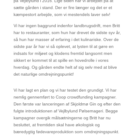
på Vejlbylund i 2016. Lige siden har vi arbejdet på at
sætte gården i stand. Der er fire længer og det er et
kæmpestort arbejde, som vi mestendels laver selv!
Vi har ingen baggrund indenfor landbrugsdrift, men Britt
har to restauranter, som hun har drevet de sidste syv år,
så hun har masser af erfaring i det kulinariske. Over de
sidste par år har vi så oplevet, at lysten til at gøre en
indsats for miljøet og klodens fremtid langsomt men
sikkert er kommet til at spille en hovedrolle i vores
hverdag. Og gården endte helt af sig selv med at blive
det naturlige omdrejningspunkt!
Vi har lagt en plan og vi har testet den grundigt. Vi har
nemlig gennemført to Coop crowdfunding kampagner.
Den første var lanceringen af Skjoldmø Gin og efter den
fulgte introduktionen af Vejlbylund Pølsemageri.
Begge
kampagner overgik målsætningerne og Britt har nu
besluttet, at fremtiden skal have økologisk og
bæredygtig fødevareproduktion som omdrejningspunkt.