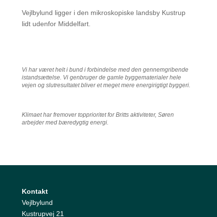
Vejlbylund ligger i den mikroskopiske landsby Kustrup
lidt udenfor Middelfart.
Vi har været helt i bund i forbindelse med den gennemgribende
istandsættelse. Vi genbruger de gamle byggematerialer hele
vejen og slutresultatet bliver et meget mere energirigtigt byggeri.
Klimaet har fremover topprioritet for Britts aktiviteter, Søren
arbejder med bæredygtig energi.
Kontakt
Vejlbylund
Kustrupvej 21