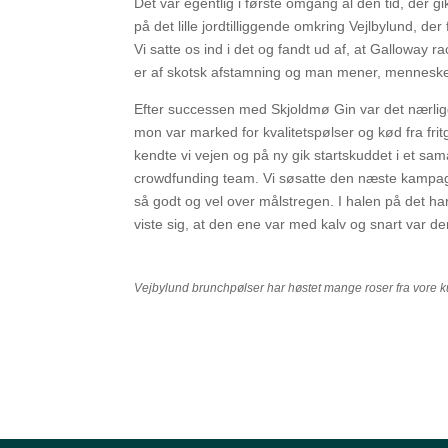
Det var egentlig i første omgang al den tid, der 
på det lille jordtilliggende omkring Vejlbylund, der 
Vi satte os ind i det og fandt ud af, at Galloway 
er af skotsk afstamning og man mener, mennesket
Efter successen med Skjoldmø Gin var det nærli
mon var marked for kvalitetspølser og kød fra f
kendte vi vejen og på ny gik startskuddet i et 
crowdfunding team. Vi søsatte den næste kamp
så godt og vel over målstregen. I halen på det har 
viste sig, at den ene var med kalv og snart var der
Vejbylund brunchpølser har høstet mange roser fra vore 