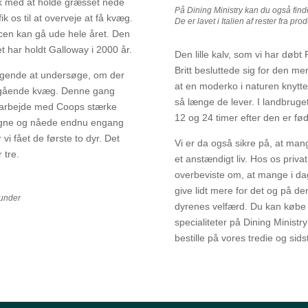
gik med at holde græsset nede
På Dining Ministry kan du også find
fik os til at overveje at få kvæg.
De er lavet i Italien af rester fra p
racen kan gå ude hele året. Den
 har holdt Galloway i 2000 år.
Den lille kalv, som vi har døbt
Britt besluttede sig for den me
ggende at undersøge, om der
at en moderko i naturen knytter
ritgående kvæg. Denne gang
så længe de lever. I landbruget
samarbejde med Coops stærke
12 og 24 timer efter den er fød
agne og nåede endnu engang
vi fået de første to dyr. Det
Vi er da også sikre på, at mang
 tre.
et anstændigt liv. Hos os privat
overbeviste om, at mange i da
give lidt mere for det og på den
kunder
dyrenes velfærd. Du kan købe V
specialiteter på Dining Ministry
bestille på vores tredie og s