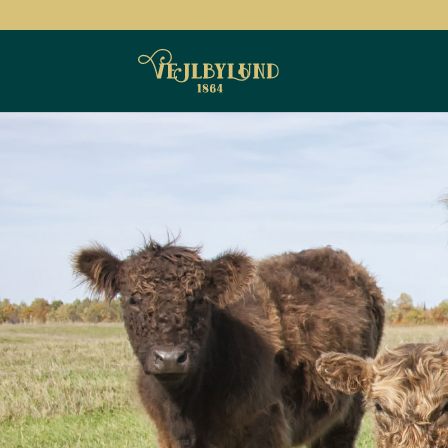
+45 50 56 96 44
HEJ@VEJLBYLUND.DK