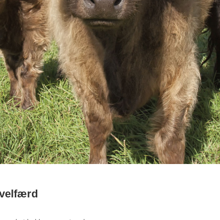
evelfærd