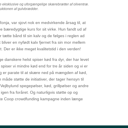
e eksklusive og uforgængelige skærebrætter af oliventræ.
roduktionen af gulvbrædder.
 Ronja, var sjovt nok en medvirkende årsag til, at
re bæredygtige kurs for sit virke. Hun fandt ud af
 tætte bånd til sin kalv og de følges i reglen ad
 bliver en nyfødt kalv fjernet fra sin mor mellem
t. Der er ikke meget kvalitetstid i den verden!
e danskere helst spiser kød fra dyr, der har levet
 spiser vi mindre kød end for tre år siden og vi er
g er parate til at skære ned på mængden af kød,
 måde støtte de initiativer, der tager hensyn til
ejlbylund spegepølser, kød, grillpølser og andre
 igen fra foråret. Og naturligvis støtte op og
idste Coop crowdfunding kampagne inden længe