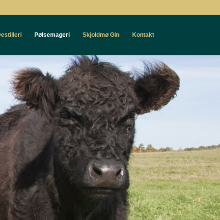
estilleri
Pølsemageri
Skjoldmø Gin
Kontakt