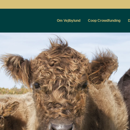
Om Vejlbylund
Coop Crowdfunding
D